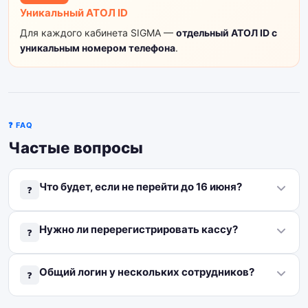
Уникальный АТОЛ ID
Для каждого кабинета SIGMA —
отдельный АТОЛ ID с
уникальным номером телефона
.
❓ FAQ
Частые вопросы
Что будет, если не перейти до 16 июня?
❓
Вход по старому логину отключится. Вы
не сможете
Нужно ли перерегистрировать кассу?
❓
попасть в кабинет
, пока не зарегистрируете АТОЛ ID.
Нет
, привязка кассы сохраняется. Меняется только
Общий логин у нескольких сотрудников?
❓
способ авторизации.