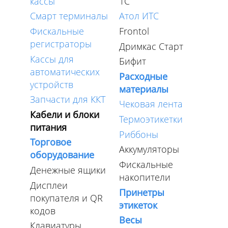
кассы
1C
Смарт терминалы
Атол ИТС
Фискальные
Frontol
регистраторы
Дримкас Старт
Кассы для
Бифит
автоматических
Расходные
устройств
материалы
Запчасти для ККТ
Чековая лента
Кабели и блоки
Термоэтикетки
питания
Риббоны
Торговое
Аккумуляторы
оборудование
Фискальные
Денежные ящики
накопители
Дисплеи
Принетры
покупателя и QR
этикеток
кодов
Весы
Клавиатуры