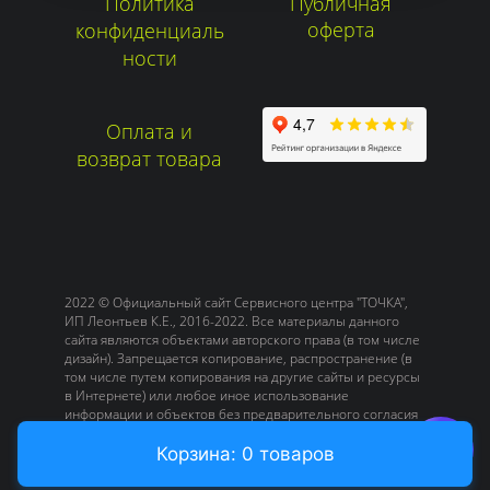
Политика
Публичная
оферта
конфиденциаль
ности
Оплата и
возврат товара
2022 © Официальный сайт Сервисного центра "ТОЧКА",
ИП Леонтьев К.Е., 2016-2022. Все материалы данного
сайта являются объектами авторского права (в том числе
дизайн). Запрещается копирование, распространение (в
том числе путем копирования на другие сайты и ресурсы
в Интернете) или любое иное использование
информации и объектов без предварительного согласия
правообладателя или без наличии активной ссылки на
источник.
Корзина: 0 товаров