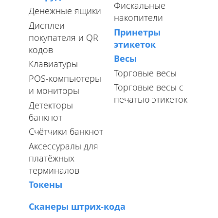
Фискальные
Денежные ящики
накопители
Дисплеи
Принетры
покупателя и QR
этикеток
кодов
Весы
Клавиатуры
Торговые весы
POS-компьютеры
Торговые весы с
и мониторы
печатью этикеток
Детекторы
банкнот
Счётчики банкнот
Аксессуралы для
платёжных
терминалов
Токены
Сканеры штрих-кода