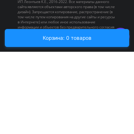
ИП Леонтьев К.Е., 2016-2022. Все материалы данного
сайта являются объектами авторского права (в том числе
дизайн). Запрещается копирование, распространение (в
том числе путем копирования на другие сайты и ресурсы
в Интернете) или любое иное использование
информации и объектов без предварительного согласия
правообладателя или без наличии активной ссылки на
источник.
Корзина: 0 товаров