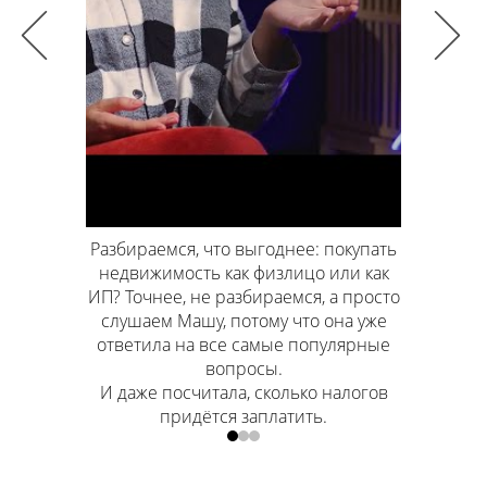
: покупать
о или как
Самозанятость или, скажем, ИП на
Выбираем
, а просто
УСН 6%? А может, вообще ИП на НПД?
Как выби
 она уже
Почему самозанятых не любят?
или УСН
опулярные
Потому что они самодостаточные?
Или потому что ненадёжные?
о налогов
ь.