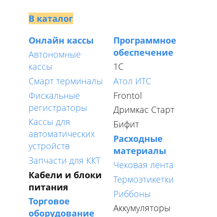
В каталог
Онлайн кассы
Программное
обеспечение
Автономные
кассы
1C
Смарт терминалы
Атол ИТС
Фискальные
Frontol
регистраторы
Дримкас Старт
Кассы для
Бифит
автоматических
Расходные
устройств
материалы
Запчасти для ККТ
Чековая лента
Кабели и блоки
Термоэтикетки
питания
Риббоны
Торговое
Аккумуляторы
оборудование